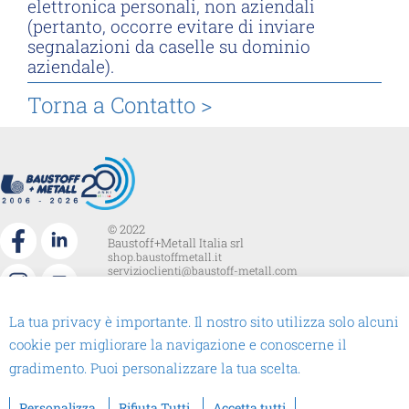
elettronica personali, non aziendali
(pertanto, occorre evitare di inviare
segnalazioni da caselle su dominio
aziendale).
Torna a Contatto >
© 2022
Baustoff+Metall Italia srl
shop.baustoffmetall.it
servizioclienti@baustoff-metall.com
Sede
Via Johann Georg Mahl 36
La tua privacy è importante. Il nostro sito utilizza solo alcuni
39031 Brunico BZ
cookie per migliorare la navigazione e conoscerne il
+39.0474.370285
CF.PI_ IT02489580213
gradimento. Puoi personalizzare la tua scelta.
Informative Privacy Policy
Segnalazioni Whistleblowing
Personalizza
Rifiuta Tutti
Accetta tutti