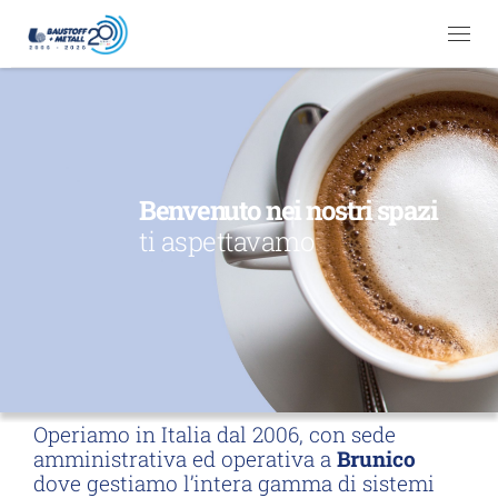
Passa al contenuto
Me
Benvenuto nei nostri spazi
ti aspettavamo
Operiamo in Italia dal 2006, con sede
amministrativa ed operativa a
Brunico
dove gestiamo l’intera gamma di sistemi