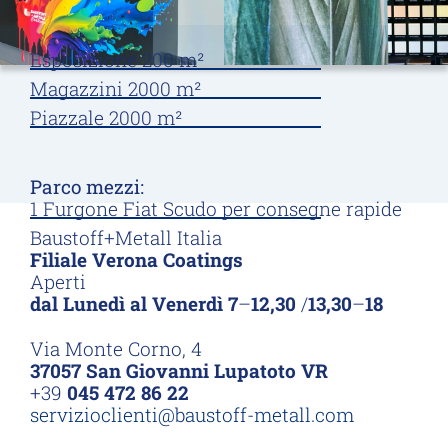
Esposizione 200 m²
Magazzini 2000 m²
Piazzale 2000 m²
Parco mezzi:
1 Furgone Fiat Scudo per consegne rapide
Baustoff+Metall Italia
Filiale Verona Coatings
Aperti
dal Lunedì al Venerdì
7
–
12
,30
/
13,30
–
18
Via Monte Corno, 4
37057 San Giovanni Lupatoto VR
+39
045 472 86 22
servizioclienti@baustoff-metall.com