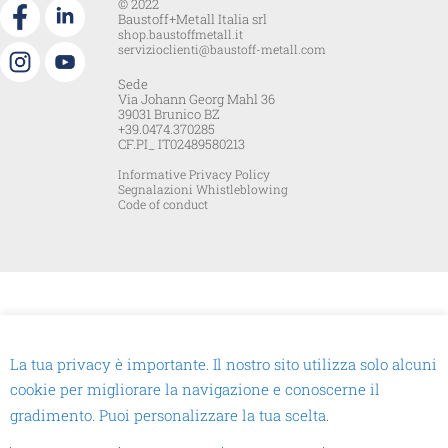
© 2022
Baustoff+Metall Italia srl
shop.baustoffmetall.it
servizioclienti@baustoff-metall.com
Sede
Via Johann Georg Mahl 36
39031 Brunico BZ
+39.0474.370285
CF.PI_ IT02489580213
Informative Privacy Policy
Segnalazioni Whistleblowing
Code of conduct
La tua privacy è importante. Il nostro sito utilizza solo alcuni
cookie per migliorare la navigazione e conoscerne il
gradimento. Puoi personalizzare la tua scelta.