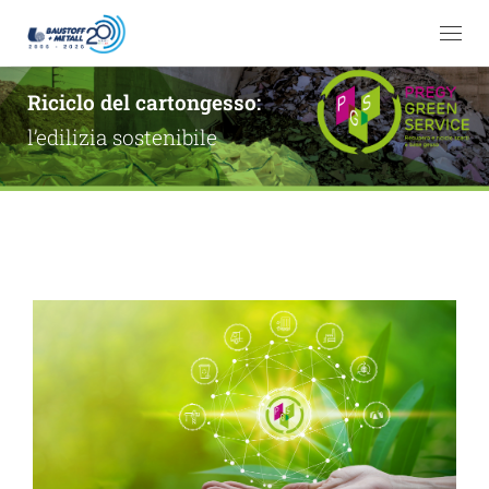
Passa al contenuto
Me
Riciclo del cartongesso:
l’edilizia sostenibile