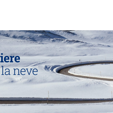
iere
 la neve