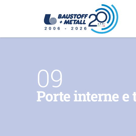
Passa al contenuto
09
Porte interne e 