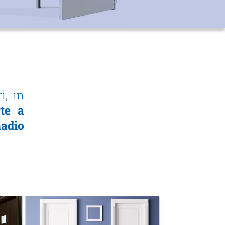
i, in
rte a
adio