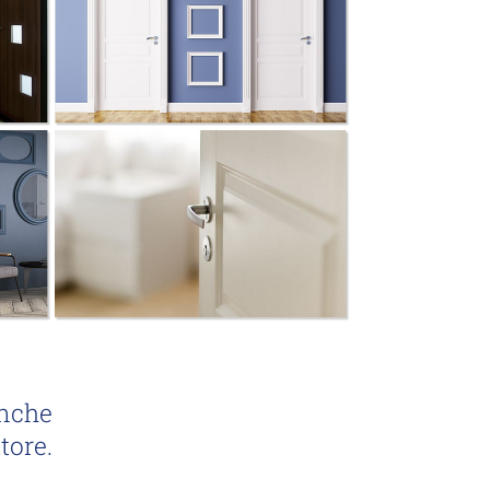
anche
tore.