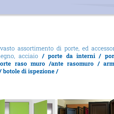
asto assortimento di porte, ed accessor
 legno, acciaio
/ porte da interni / po
porte raso muro /ante rasomuro / arm
 botole di ispezione /