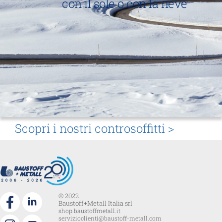
con il sole o con la neve
Scopri i nostri controsoffitti >
© 2022
Baustoff+Metall Italia srl
shop.baustoffmetall.it
servizioclienti@baustoff-metall.com