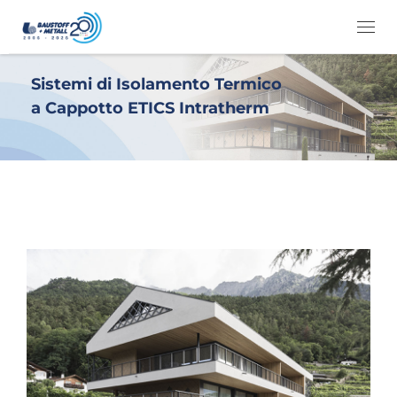
Passa al contenuto
Me
Sistemi di Isolamento Termico
a Cappotto ETICS Intratherm