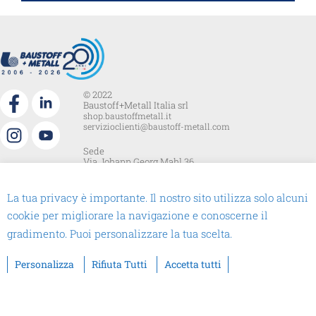
© 2022
Baustoff+Metall Italia srl
shop.baustoffmetall.it
servizioclienti@baustoff-metall.com
Sede
Via Johann Georg Mahl 36
39031 Brunico BZ
+39.0474.370285
CF.PI_ IT02489580213
La tua privacy è importante. Il nostro sito utilizza solo alcuni
cookie per migliorare la navigazione e conoscerne il
Informative Privacy Policy
Segnalazioni Whistleblowing
gradimento. Puoi personalizzare la tua scelta.
Code of conduct
Personalizza
Rifiuta Tutti
Accetta tutti